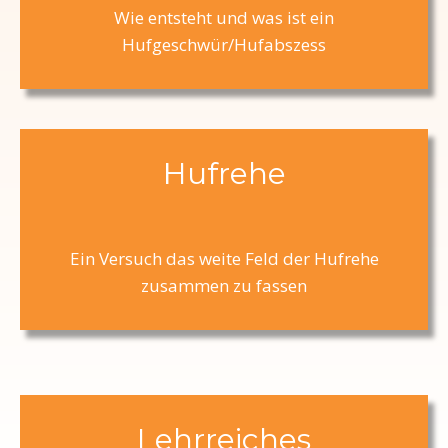
Wie entsteht und was ist ein
Hufgeschwür/Hufabszess
Hufrehe
Ein Versuch das weite Feld der Hufrehe
zusammen zu fassen
Lehrreiches