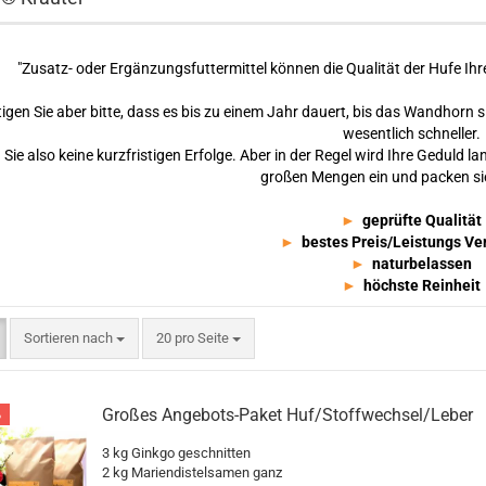
"Zusatz- oder Ergänzungsfuttermittel können die Qualität der Hufe Ihr
igen Sie aber bitte, dass es bis zu einem Jahr dauert, bis das Wandhorn si
wesentlich schneller.
Sie also keine kurzfristigen Erfolge. Aber in der Regel wird Ihre Geduld lan
großen Mengen ein und packen sie
►
geprüfte Qualität
►
bestes Preis/Leistungs Ve
►
naturbelassen
►
höchste Reinheit
Sortieren nach
pro Seite
Sortieren nach
20 pro Seite
Großes Angebots-Paket Huf/Stoffwechsel/Leber
%
3 kg Ginkgo geschnitten
2 kg Mariendistelsamen ganz