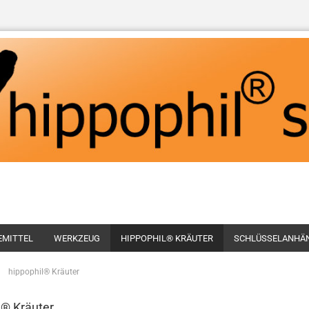
EMITTEL
WERKZEUG
HIPPOPHIL® KRÄUTER
SCHLÜSSELANHÄ
»
hippophil® Kräuter
l® Kräuter