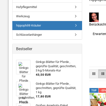
Hufpflegemittel
Werkzeug
Berücksicht
hippophil® Kräuter
Erwarten 
Schlüsselanhänger
Bestseller
Ginkgo Blätter für Pferde ,
geprüfte Qualität, geschnitten,
3 kg/3-Monats-Kur
43,50 EUR
Ginkgo Blätter für Pferde ,
geschnitten, geprüfte Qualität,
TOP
-25
1 kg
17,80 EUR
Großes Angebots-Paket